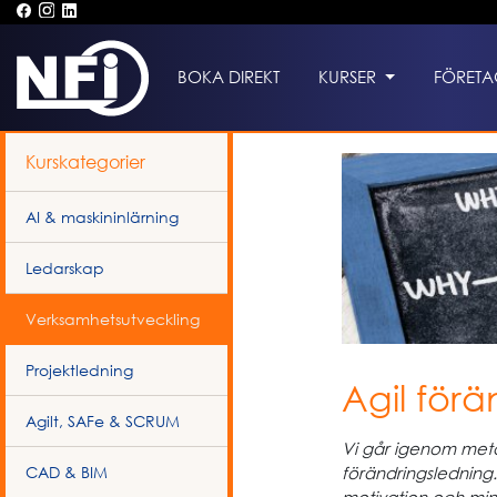
BOKA DIREKT
KURSER
FÖRETA
Kurskategorier
AI & maskininlärning
Ledarskap
Verksamhetsutveckling
Projektledning
Agil förä
Agilt, SAFe & SCRUM
Vi går igenom meto
förändringsledning
CAD & BIM
motivation och min