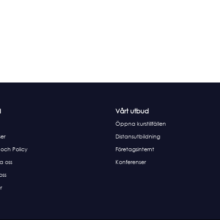
I
Vårt utbud
Öppna kurstillfällen
er
Distansutbildning
 och Policy
Företagsinternt
a oss
Konferenser
 oss
r