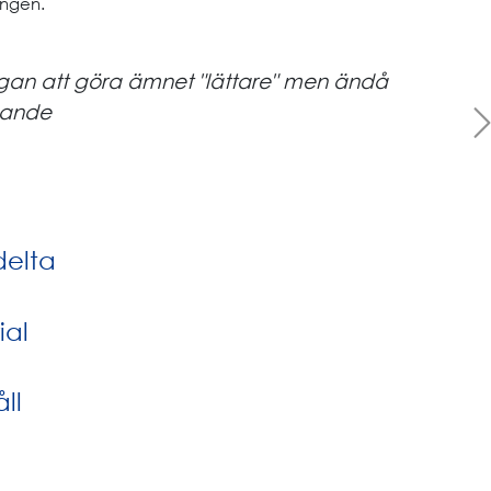
ingen.
gan att göra ämnet "lättare" men ändå
Next
gande
delta
ial
ll