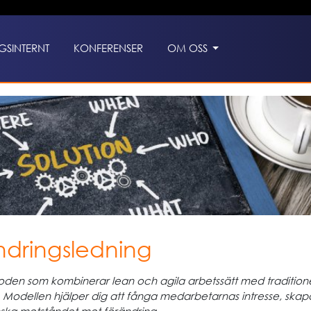
GSINTERNT
KONFERENSER
OM OSS
ndringsledning
den som kombinerar lean och agila arbetssätt med traditione
. Modellen hjälper dig att fånga medarbetarnas intresse, skap
ska motståndet mot förändring.