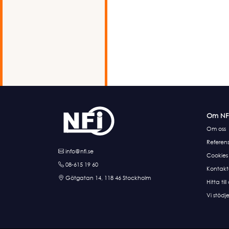
Om NF
Om oss
Referens
info@nfi.se
Cookies
08-615 19 60
Kontakt
Götgatan 14, 118 46 Stockholm
Hitta till
Vi stödje