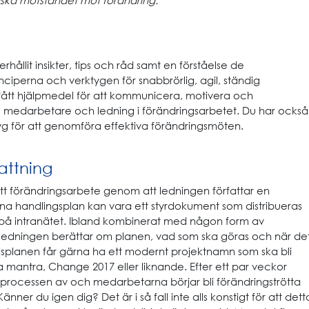
erhållit insikter, tips och råd samt en förståelse de
iperna och verktygen för snabbrörlig, agil, ständig
 fått hjälpmedel för att kommunicera, motivera och
medarbetare och ledning i förändringsarbetet. Du har också
yg för att genomföra effektiva förändringsmöten.
ttning
r ett förändringsarbete genom att ledningen författar en
na handlingsplan kan vara ett styrdokument som distribueras
s på intranätet. Ibland kombinerat med någon form av
ledningen berättar om planen, vad som ska göras och när de
gsplanen får gärna ha ett modernt projektnamn som ska bli
mantra, Change 2017 eller liknande. Efter ett par veckor
sprocessen av och medarbetarna börjar bli förändringströtta
ner du igen dig? Det är i så fall inte alls konstigt för att dett