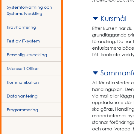
Systemförvaltning och
Systemutveckling
Kursmål
Kravhantering
Efter kursen har du 
grundläggande princ
Test av IT-system
förändring. Du har
entusiasmera både 
fått konkreta verkt
Personlig utveckling
Microsoft Office
Sammanfa
Kommunikation
Alltför ofta starta
handlingsplan. Den
via mail eller lägg
Datahantering
uppstartsmöte där 
ska göras. Handlin
Programmering
medarbetarnas nya 
stannar förändring
och omotiverade. Kän