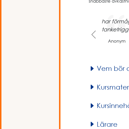
snabbaste avkastn
har förmå
Previous
tanketrig
Anonym
Vem bör 
Kursmater
Kursinnehå
Lärare