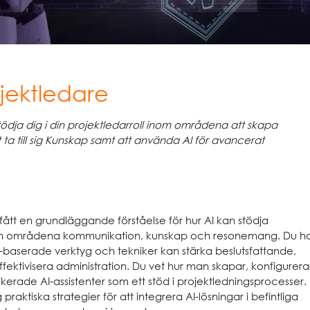
ojektledare
stödja dig i din projektledarroll inom områdena att skapa
ta till sig Kunskap samt att använda AI för avancerat
 fått en grundläggande förståelse för hur AI kan stödja
om områdena kommunikation, kunskap och resonemang. Du h
AI-baserade verktyg och tekniker kan stärka beslutsfattande,
ffektivisera administration. Du vet hur man skapar, konfigurera
rade AI-assistenter som ett stöd i projektledningsprocesser.
 praktiska strategier för att integrera AI-lösningar i befintliga