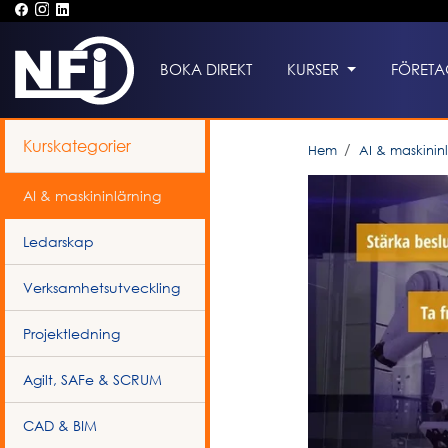
BOKA DIREKT
KURSER
FÖRETA
Kurskategorier
Hem
AI & maskinin
AI & maskininlärning
Ledarskap
Verksamhetsutveckling
Projektledning
Agilt, SAFe & SCRUM
CAD & BIM