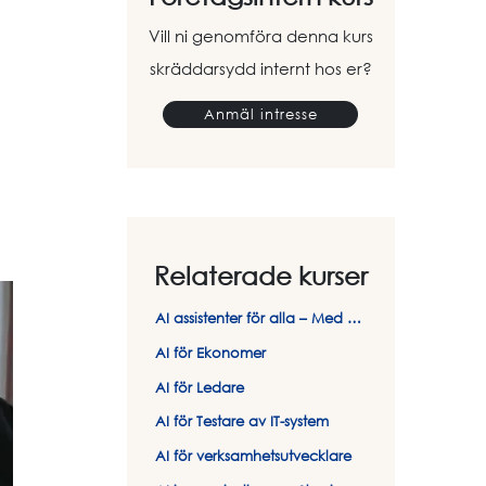
Vill ni genomföra denna kurs
skräddarsydd internt hos er?
Anmäl intresse
Relaterade kurser
AI assistenter för alla – Med ChatGPT och Copilot
AI för Ekonomer
AI för Ledare
AI för Testare av IT-system
AI för verksamhetsutvecklare