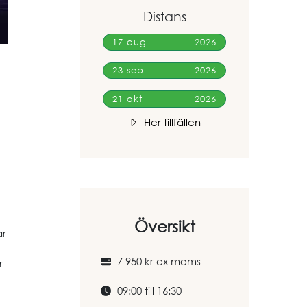
Distans
17 aug
2026
23 sep
2026
21 okt
2026
Fler tillfällen
Översikt
ar
7 950 kr ex moms
r
09:00 till 16:30