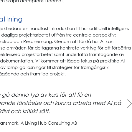
ch skapa acceptans i teamet.
ttning
ktledare en handfast introduktion till hur artificiell intelligens
 dagliga projektarbetet utifrån tre centrala perspektiv:
nskap och Resonemang. Genom att förstå hur AI kan
a områden får deltagarna konkreta verktyg för att förbättra
fektivisera projektarbetet samt underlätta framtagande av
-dokumentation. Vi kommer att lägga fokus på praktiska AI-
l av lämpliga lösningar till strategier för framgångsrik
ågående och framtida projekt.
 gå denna typ av kurs för att få en
Next
ande förståelse och kunna arbeta med AI på
tivt och kritiskt sätt.
Lansmark, A Living Hub Consulting AB