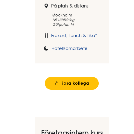
På plats & distans
Stockholm
NFI Utbildning
Götgatan 14
Frukost, Lunch & fika*
Hotellsamarbete
Tipsa kollega
Företagsintern kurs