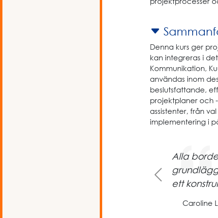
projektprocesser o
Sammanfa
Denna kurs ger proje
kan integreras i det
Kommunikation, Ku
användas inom dess
beslutsfattande, ef
projektplaner och 
assistenter, från va
implementering i p
Alla borde
Previous
grundlägg
ett konstruk
Caroline 