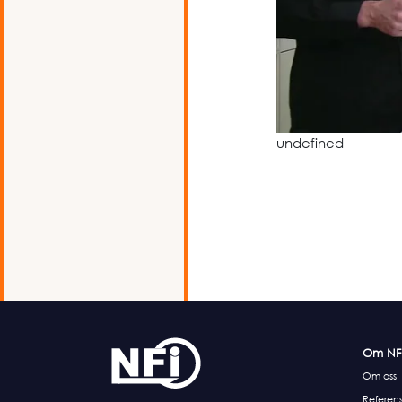
undefined
Om NF
Om oss
Referens