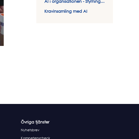
AI i organisationen - Styrning, regler och praktisk hantering
Kravinsamling med AI
Övriga tjänster
Nyhetsbrev
Kompetenscheck