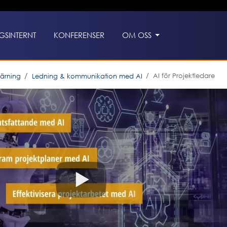
GSINTERNT
KONFERENSER
OM OSS
AI för Projektledare
lärning
Ledning & kommunikation med AI