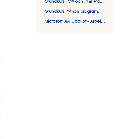
Grundkurs i C# och .NET Framework
Grundkurs Python programmering
Microsoft 365 Copilot - Arbeta smartare och effektivare med AI