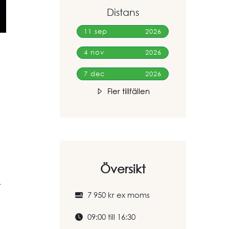
Distans
11 sep
2026
4 nov
2026
7 dec
2026
Fler tillfällen
Översikt
r
7 950 kr ex moms
09:00 till 16:30