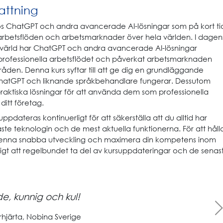
ttning
s ChatGPT och andra avancerade AI-lösningar som på kort ti
 arbetsflöden och arbetsmarknader över hela världen. I dagen
värld har ChatGPT och andra avancerade AI-lösningar
 professionella arbetsflödet och påverkat arbetsmarknaden
åden. Denna kurs syftar till att ge dig en grundläggande
 ChatGPT och liknande språkbehandlare fungerar. Dessutom
raktiska lösningar för att använda dem som professionella
ditt företag.
ppdateras kontinuerligt för att säkerställa att du alltid har
naste teknologin och de mest aktuella funktionerna. För att håll
 denna snabba utveckling och maximera din kompetens inom
tigt att regelbundet ta del av kursuppdateringar och de senas
de, kunnig och kul!
Next
rhjärta, Nobina Sverige