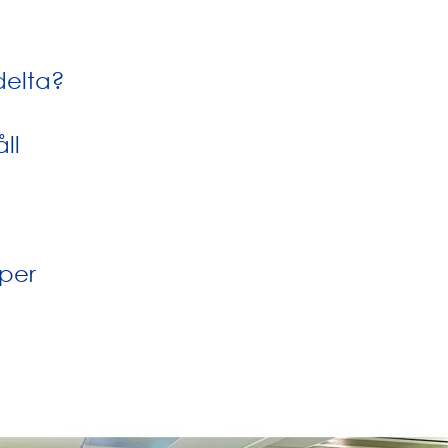
delta?
ll
per