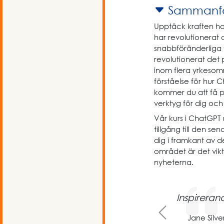
Sammanfa
Upptäck kraften ho
har revolutionerat
snabbföränderliga 
revolutionerat det
inom flera yrkesomr
förståelse för hur
kommer du att få p
verktyg för dig och 
Vår kurs i ChatGPT u
tillgång till den se
dig i framkant av
området är det vik
nyheterna.
Inspireran
Previous
Jane Silve