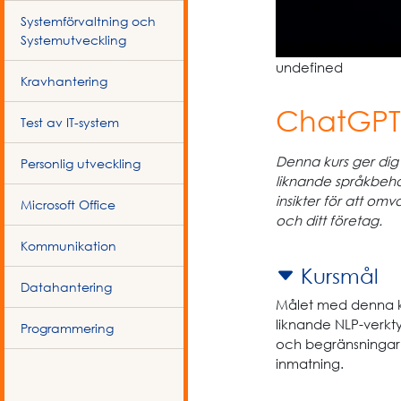
Systemförvaltning och
Systemutveckling
undefined
Kravhantering
ChatGPT 
Test av IT-system
Denna kurs ger dig
Personlig utveckling
liknande språkbeha
insikter för att om
Microsoft Office
och ditt företag.
Kommunikation
Kursmål
Datahantering
Målet med denna ku
liknande NLP-verkty
Programmering
och begränsningar 
inmatning.