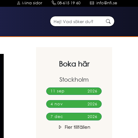
Mina sidor
08-615 19 60
info@nfi.se
Boka här
Stockholm
11 sep
2026
4 nov
2026
7 dec
2026
Fler tillfällen