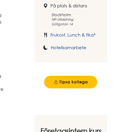
På plats & distans
Stockholm
d
NFI Utbildning
s
Götgatan 14
Frukost, Lunch & fika*
Hotellsamarbete
a
Tipsa kollega
te
Företagsintern kurs