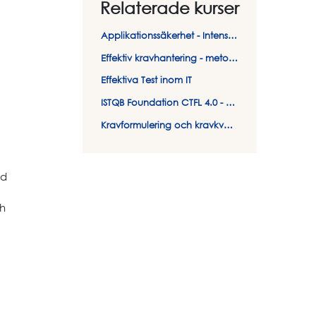
Relaterade kurser
Applikationssäkerhet - Intensivkurs
Effektiv kravhantering - metoder & verktyg
Effektiva Test inom IT
ISTQB Foundation CTFL 4.0 - Certifieringskurs i test
Kravformulering och kravkvalitet - Så skriver du rätt krav på rätt sätt
ed
ch