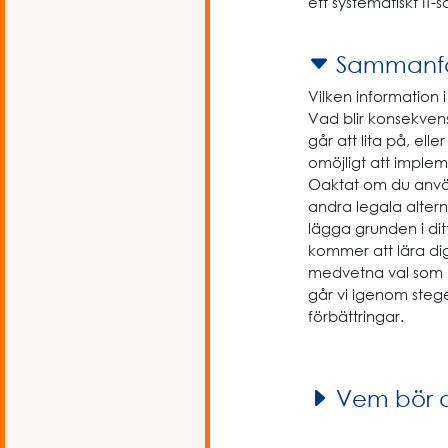
ett systematiskt IT
Sammanfa
Vilken information 
Vad blir konsekven
går att lita på, ell
omöjligt att imple
Oaktat om du använd
andra legala altern
lägga grunden i dit
kommer att lära dig
medvetna val som m
går vi igenom steg
förbättringar.
Vem bör 