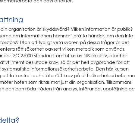
-säkerhetsarbete och dess effekter.
ttning
i din organisation är skyddsvärd? Vilken information är publik?
serna om informationen hamnar i orätta händer, om den inte
er förstörs? Utan att tydligt veta svaren på dessa frågor är det
mentera rätt säkerhet oavsett vilken metodik som används.
er ISO 27000-standard, omfattas av NIS-direktiv, eller har
ativt internt beslutade krav, så är det helt avgörande för att
t systematiska informationssäkerhetsarbete. Den här kursen
 att ta kontroll och ställa rätt krav på ditt säkerhetsarbete, m
öter hoten som riktas mot just din organisation. Tillsammans
en och den röda tråden från analys, införande, uppföljning o
delta?