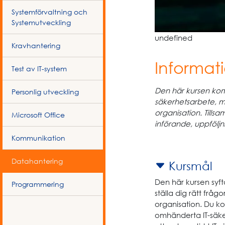
Systemförvaltning och
Systemutveckling
undefined
Kravhantering
Informati
Test av IT-system
Den här kursen komme
Personlig utveckling
säkerhetsarbete, m
organisation. Till
Microsoft Office
införande, uppföljn
Kommunikation
Datahantering
Kursmål
Den här kursen syft
Programmering
ställa dig rätt frågo
organisation. Du ko
omhänderta IT-säker