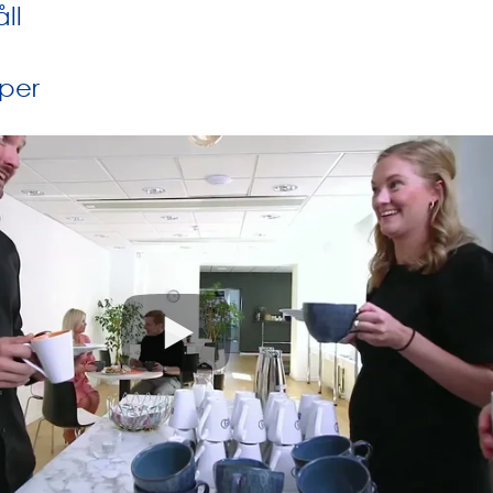
ll
per