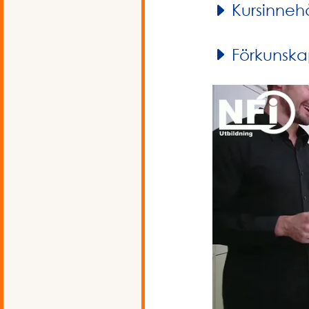
Kursinnehå
Förkunska