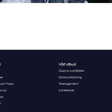
I
Vårt utbud
Öppna kurstillfällen
er
Distansutbildning
 och Policy
Företagsinternt
a oss
Konferenser
 oss
r