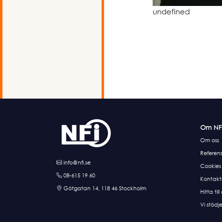
undefined
Om NF
Om oss
Referens
info@nfi.se
Cookies
08-615 19 60
Kontakt
Götgatan 14, 118 46 Stockholm
Hitta till
Vi stödje