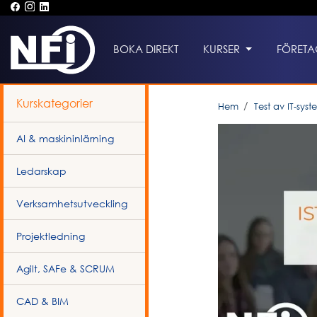
BOKA DIREKT
KURSER
FÖRETA
Kurskategorier
Hem
Test av IT-syst
AI & maskininlärning
Ledarskap
Verksamhetsutveckling
Projektledning
Agilt, SAFe & SCRUM
CAD & BIM