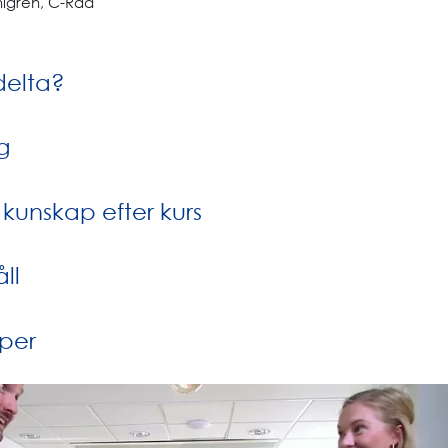
lgren, C-Rad
delta?
g
unskap efter kurs
ll
per