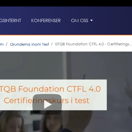
GSINTERNT
KONFERENSER
OM OSS
ISTQB Foundation CTFL 4.0 - Certifieringskurs i test
em
Grunderna inom Test