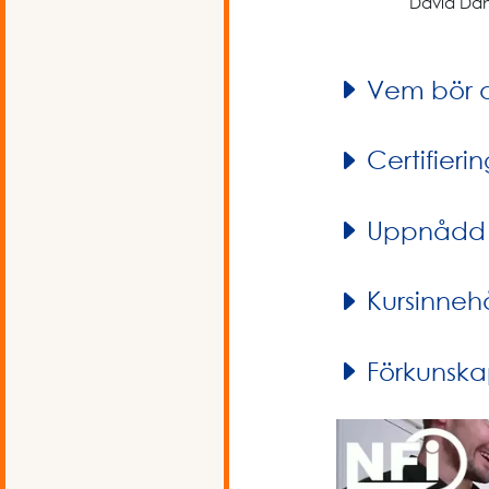
David Dah
Vem bör 
Certifierin
Uppnådd k
Kursinnehå
Förkunska