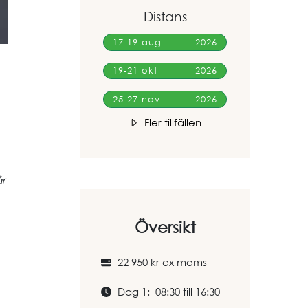
Distans
17-19 aug
2026
19-21 okt
2026
25-27 nov
2026
Fler tillfällen
år
Översikt
22 950 kr ex moms
Dag 1: 08:30 till 16:30