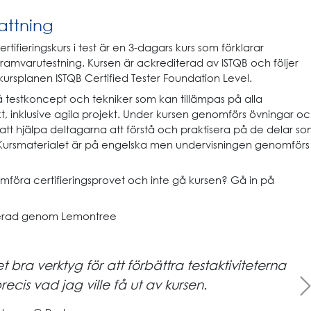
ttning
tifieringskurs i test är en 3-dagars kurs som förklarar
ramvarutestning. Kursen är ackrediterad av ISTQB och följer
 kursplanen ISTQB Certified Tester Foundation Level.
å testkoncept och tekniker som kan tillämpas på alla
, inklusive agila projekt. Under kursen genomförs övningar o
tt hjälpa deltagarna att förstå och praktisera på de delar s
. Kursmaterialet är på engelska men undervisningen genomförs
mföra certifieringsprovet och inte gå kursen? Gå in på
terad genom Lemontree
 bra verktyg för att förbättra testaktiviteterna
Next
precis vad jag ville få ut av kursen.