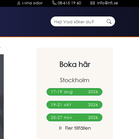
Mina sidor
08-615 19 60
info@nfi.se
Boka här
Stockholm
17-19 aug
2026
19-21 okt
2026
25-27 nov
2026
Fler tillfällen