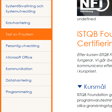
Systemförvaltning och
Systemutveckling
undefined
Kravhantering
ISTQB Fo
Test av IT-system
Certifieri
Personlig utveckling
Efter kursen ISTQB F
Microsoft Office
fungerar. Vi går ä
kommunicera effekti
Kommunikation
i kurspriset.
Datahantering
Kursmål
Programmering
ISTQB Foundation g
programvarutestning
olika granskningst