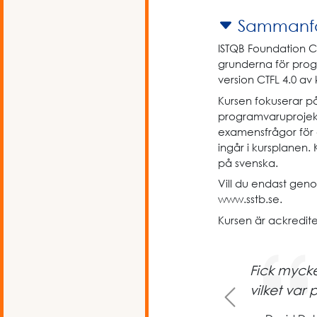
Sammanfa
ISTQB Foundation Cer
grunderna för prog
version CTFL 4.0 av
Kursen fokuserar p
programvaruprojekt
examensfrågor för a
ingår i kursplanen
på svenska.
Vill du endast geno
www.sstb.se.
Kursen är ackredi
Fick mycket
Previous
vilket var 