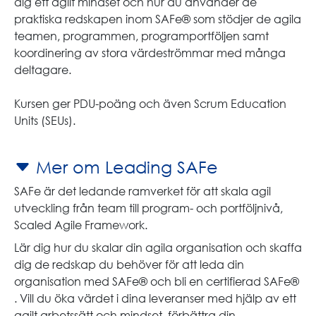
dig ett agilt mindset och hur du använder de
praktiska redskapen inom SAFe® som stödjer de agila
teamen, programmen, programportföljen samt
koordinering av stora värdeströmmar med många
deltagare.
Kursen ger PDU-poäng och även Scrum Education
Units (SEUs).
Mer om Leading SAFe
SAFe är det ledande ramverket för att skala agil
utveckling från team till program- och portföljnivå,
Scaled Agile Framework.
Lär dig hur du skalar din agila organisation och skaffa
dig de redskap du behöver för att leda din
organisation med SAFe® och bli en certifierad SAFe®
. Vill du öka värdet i dina leveranser med hjälp av ett
agilt arbetssätt och mindset, förbättra din