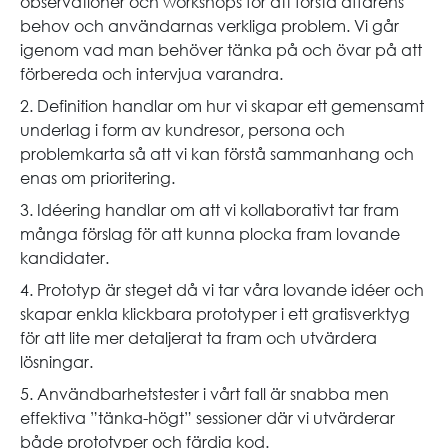
observationer och workshops för att förstå affärens
behov och användarnas verkliga problem. Vi går
igenom vad man behöver tänka på och övar på att
förbereda och intervjua varandra.
2. Definition handlar om hur vi skapar ett gemensamt
underlag i form av kundresor, persona och
problemkarta så att vi kan förstå sammanhang och
enas om prioritering.
3. Idéering handlar om att vi kollaborativt tar fram
många förslag för att kunna plocka fram lovande
kandidater.
4. Prototyp är steget då vi tar våra lovande idéer och
skapar enkla klickbara prototyper i ett gratisverktyg
för att lite mer detaljerat ta fram och utvärdera
lösningar.
5. Användbarhetstester i vårt fall är snabba men
effektiva ”tänka-högt” sessioner där vi utvärderar
både prototyper och färdig kod.