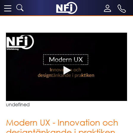
undefined
Modern UX - Innovation och
designtänkande i praktiken