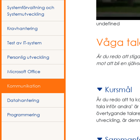
Systemförvaltning och
Systemutveckling
undefined
Kravhantering
Våga tal
Test av IT-system
Är du redo att stiga
Personlig utveckling
mot att bli en själ
Microsoft Office
Kommunikation
Kursmål
Är du redo att ta ko
Datahantering
tala inför andra" är
övertygande talare
Programmering
utveckling, är denna
Sammanfa