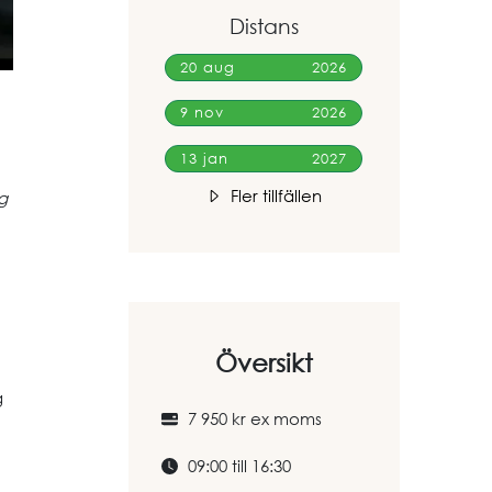
Distans
20 aug
2026
9 nov
2026
13 jan
2027
Fler tillfällen
g
Översikt
g
7 950 kr ex moms
09:00 till 16:30