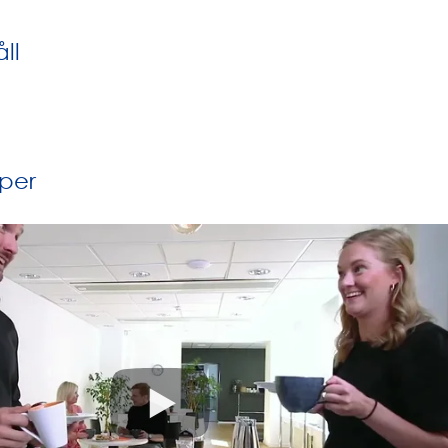
ll
per