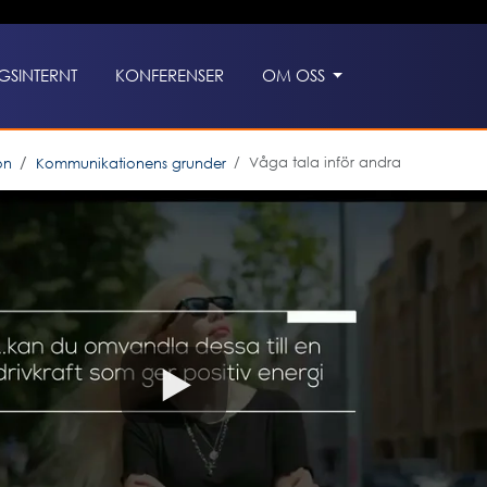
GSINTERNT
KONFERENSER
OM OSS
Våga tala inför andra
on
Kommunikationens grunder