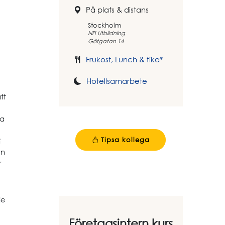
På plats & distans
Stockholm
NFI Utbildning
Götgatan 14
Frukost, Lunch & fika*
Hotellsamarbete
tt
ka
Tipsa kollega
t
ån
r
de
Företagsintern kurs