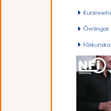
Kursinnehå
Övningar
Förkunska