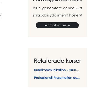
r
Vill ni genomföra denna kurs
u
skräddarsydd internt hos er?
t
Anmäl intresse
Relaterade kurser
Kundkommunikation - Grundkurs
Professionell Presentation och Retorik