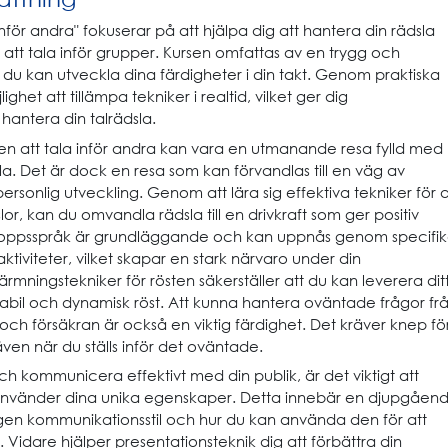
nför andra" fokuserar på att hjälpa dig att hantera din rädsla
r att tala inför grupper. Kursen omfattas av en trygg och
 du kan utveckla dina färdigheter i din takt. Genom praktiska
ghet att tillämpa tekniker i realtid, vilket ger dig
 hantera din talrädsla.
en att tala inför andra kan vara en utmanande resa fylld med
la. Det är dock en resa som kan förvandlas till en väg av
ersonlig utveckling. Genom att lära sig effektiva tekniker för a
or, kan du omvandla rädsla till en drivkraft som ger positiv
t kroppsspråk är grundläggande och kan uppnås genom specifi
ktiviteter, vilket skapar en stark närvaro under din
rmningstekniker för rösten säkerställer att du kan leverera dit
bil och dynamisk röst. Att kunna hantera oväntade frågor fr
ch försäkran är också en viktig färdighet. Det kräver knep fö
även när du ställs inför det oväntade.
h kommunicera effektivt med din publik, är det viktigt att
 använder dina unika egenskaper. Detta innebär en djupgåen
egen kommunikationsstil och hur du kan använda den för att
. Vidare hjälper presentationsteknik dig att förbättra din