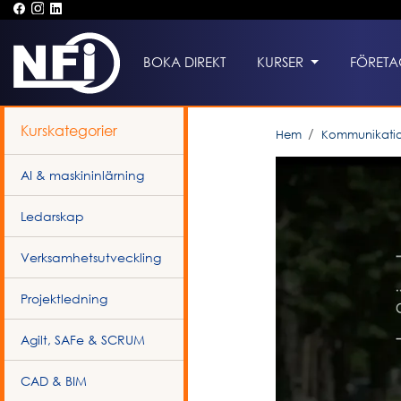
BOKA DIREKT
KURSER
FÖRETA
Kurskategorier
Hem
Kommunikati
AI & maskininlärning
Ledarskap
Verksamhetsutveckling
Projektledning
Agilt, SAFe & SCRUM
CAD & BIM