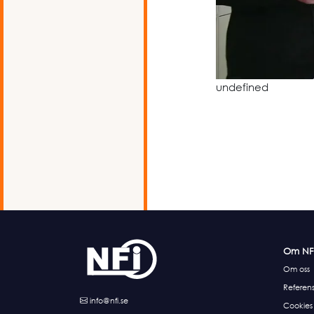
undefined
Om NF
Om oss
Referens
info@nfi.se
Cookies