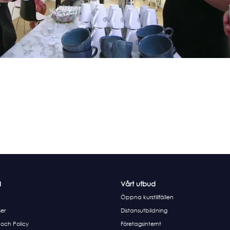
I
Vårt utbud
Öppna kurstillfällen
er
Distansutbildning
 och Policy
Företagsinternt