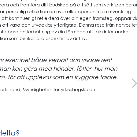
rera och framföra ditt budskap på ett sätt som verkligen berö
n är personlig reflektion en nyckelkomponent i din utveckling
att kontinuerligt reflektera över din egen framsteg, öppnar d
 att växa och utvecklas ytterligare. Denna resa från nervosite
r inte bara en förbättring av din förmåga att tala inför andra,
on som berikar alla aspekter av ditt liv.
av exempel både verbalt och visade rent
r man kan göra med händer, fötter, hur man
m. för att upplevas som en tryggare talare.
Next
örtstrand, Myndigheten för yrkeshögskolan
delta?