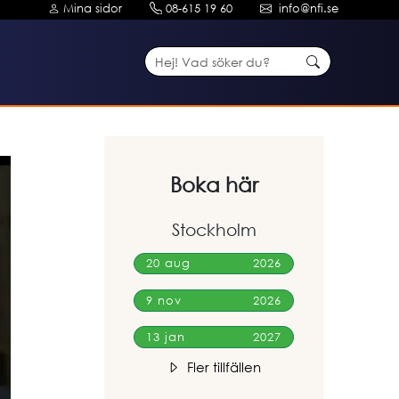
Mina sidor
08-615 19 60
info@nfi.se
Boka här
Stockholm
20 aug
2026
9 nov
2026
13 jan
2027
Fler tillfällen