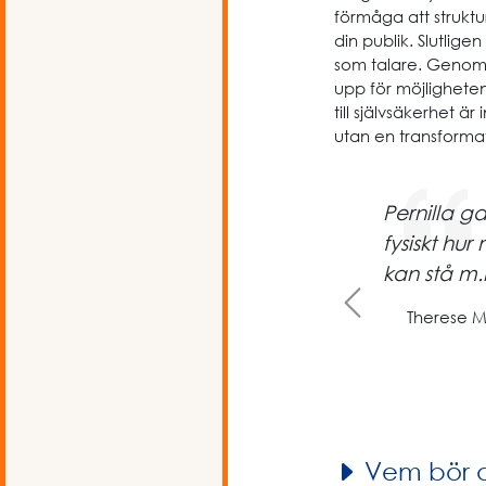
förmåga att struktu
din publik. Slutlige
som talare. Genom 
upp för möjligheten
till självsäkerhet ä
utan en transformati
Pernilla g
fysiskt hu
kan stå m.
Previous
Therese M
Vem bör 