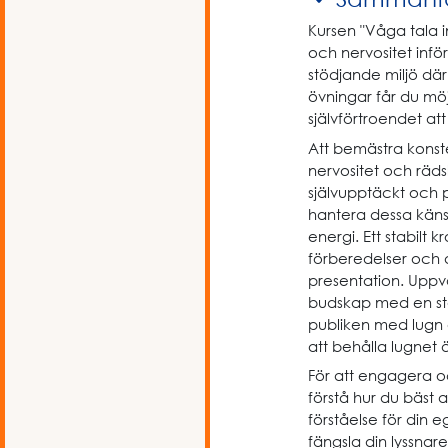
Kursen "Våga tala i
och nervositet infö
stödjande miljö där
övningar får du möjli
självförtroendet att
Att bemästra konst
nervositet och räds
självupptäckt och p
hantera dessa känsl
energi. Ett stabil
förberedelser och a
presentation. Uppvä
budskap med en sta
publiken med lugn o
att behålla lugnet 
För att engagera oc
förstå hur du bäst
förståelse för din 
fängsla din lyssnare