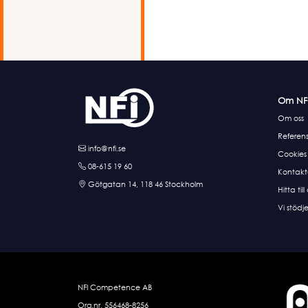
Om NF
Om oss
Referens
info@nfi.se
Cookies
08-615 19 60
Kontakt
Götgatan 14, 118 46 Stockholm
Hitta till
Vi stödje
NFI Competence AB
Org.nr. 556468-8256