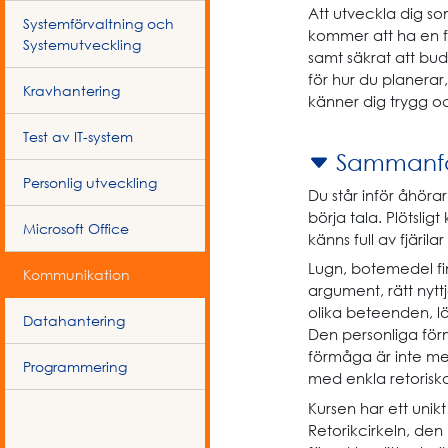
Att utveckla dig so
Systemförvaltning och
kommer att ha en f
Systemutveckling
samt säkrat att bud
för hur du planerar
Kravhantering
känner dig trygg oc
Test av IT-system
Sammanfa
Personlig utveckling
Du står inför åhörar
börja tala. Plötsli
Microsoft Office
känns full av fjäril
Lugn, botemedel fi
Kommunikation
argument, rätt nyt
olika beteenden, l
Datahantering
Den personliga för
förmåga är inte me
Programmering
med enkla retoriska
Kursen har ett unik
Retorikcirkeln, de