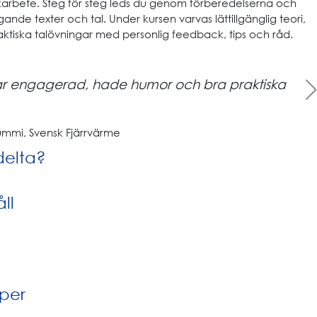
rikarbete. Steg för steg leds du genom förberedelserna och
nde texter och tal. Under kursen varvas lättillgänglig teori,
aktiska talövningar med personlig feedback, tips och råd.
Next
ar engagerad, hade humor och bra praktiska
mmi, Svensk Fjärrvärme
delta?
ll
per