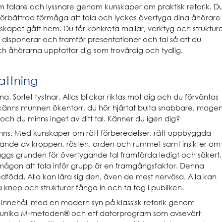
m talare och lyssnare genom kunskaper om praktisk retorik. D
örbättrad förmåga att tala och lyckas övertyga dina åhörare
skapet gått hem. Du får konkreta mallar, verktyg och struktur
, disponerar och framför presentationer och tal så att du
h åhörarna uppfattar dig som trovärdig och tydlig.
ttning
na. Sorlet tystnar. Allas blickar riktas mot dig och du förväntas
gt känns munnen ökentorr, du hör hjärtat bulta snabbare, mage
ar och du minns inget av ditt tal. Känner du igen dig?
nns. Med kunskaper om rätt förberedelser, rätt uppbyggda
tjande av kroppen, rösten, orden och rummet samt insikter om
äggs grunden för övertygande tal framförda ledigt och säkert.
mågan att tala inför grupp är en framgångsfaktor. Denna
dfödd. Alla kan lära sig den, även de mest nervösa. Alla kan
 knep och strukturer fånga in och ta tag i publiken.
t innehåll med en modern syn på klassisk retorik genom
n unika M-metoden® och ett datorprogram som avsevärt