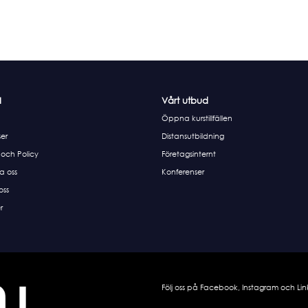
I
Vårt utbud
Öppna kurstillfällen
er
Distansutbildning
 och Policy
Företagsinternt
a oss
Konferenser
 oss
r
Följ oss på Facebook, Instagram och Lin