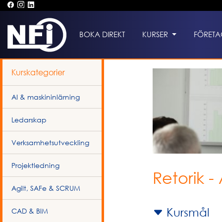
BOKA DIREKT
KURSER
FÖRETA
Kurskategorier
AI & maskininlärning
Ledarskap
Verksamhetsutveckling
Projektledning
Retorik 
Agilt, SAFe & SCRUM
Kursmål
CAD & BIM