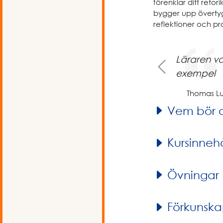
förenklar ditt reto
bygger upp övertyga
reflektioner och pr
Previous
Läraren v
exempel
Thomas Lu
Vem bör 
Kursinnehå
Övningar
Förkunska