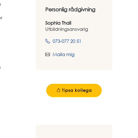
u
Personlig rådgivning
er
Sophia Thall
Utbildningsansvarig
073-077 20 51
Maila mig
n
Tipsa kollega