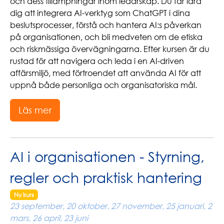
och dess tillämpningar inom ledarskap. Du får lära
dig att integrera AI-verktyg som ChatGPT i dina
beslutsprocesser, förstå och hantera AI:s påverkan
på organisationen, och bli medveten om de etiska
och riskmässiga övervägningarna. Efter kursen är du
rustad för att navigera och leda i en AI-driven
affärsmiljö, med förtroendet att använda AI för att
uppnå både personliga och organisatoriska mål.
Läs mer
AI i organisationen - Styrning,
regler och praktisk hantering
Ny kurs
23 september, 20 oktober, 27 november, 25 januari, 2
mars, 26 april, 23 juni