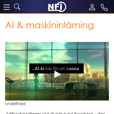
AI & maskininlärning
undefined
Artificiell intelligens (AI) är inte bara framtiden – den