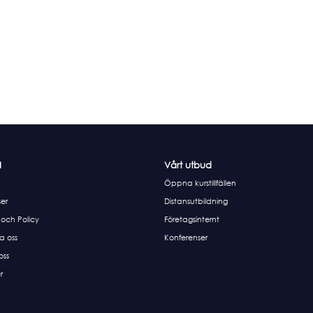
I
Vårt utbud
Öppna kurstillfällen
er
Distansutbildning
 och Policy
Företagsinternt
a oss
Konferenser
 oss
r