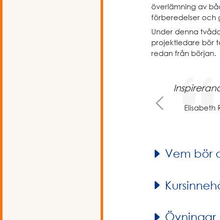
överlämning av bå
förberedelser och
Under denna tvådag
projektledare bör t
redan från början.
Inspirerande
Previous
Elisabeth 
Vem bör 
Kursinnehå
Övningar