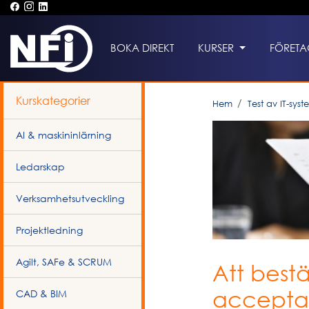
BOKA DIREKT
KURSER
FÖRETA
Kurskategorier
Hem
Test av IT-syst
AI & maskininlärning
Ledarskap
Verksamhetsutveckling
Projektledning
Agilt, SAFe & SCRUM
Att best
acceptan
CAD & BIM