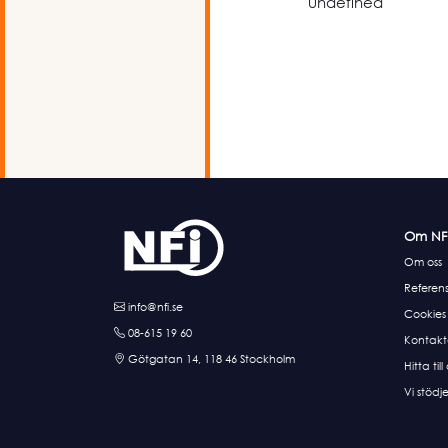
undefined
Om NF
Om oss
Referens
info@nfi.se
Cookies
08-615 19 60
Kontakt
Götgatan 14, 118 46 Stockholm
Hitta till
Vi stödje