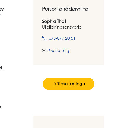
Personlig rådgivning
er
t
Sophia Thall
Utbildningsansvarig
073-077 20 51
Maila mig
t.
Tipsa kollega
r