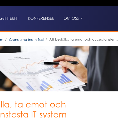
GSINTERNT
KONFERENSER
OM OSS
Att beställa, ta emot och acceptanstesta IT-system
em
Grunderna inom Test
älla, ta emot och
stesta IT-system