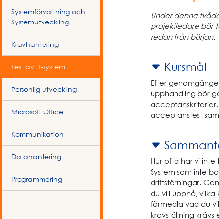
Systemförvaltning och
Under denna tvådag
Systemutveckling
projektledare bör t
redan från början.
Kravhantering
Kursmål
Test av IT-system
Efter genomgången 
Personlig utveckling
upphandling bör gå 
acceptanskriterier,
Microsoft Office
acceptanstest samt
Kommunikation
Sammanfa
Datahantering
Hur ofta har vi inte 
System som inte ba
Programmering
driftstörningar. Ge
du vill uppnå, vilka
förmedla vad du vi
kravställning kräv