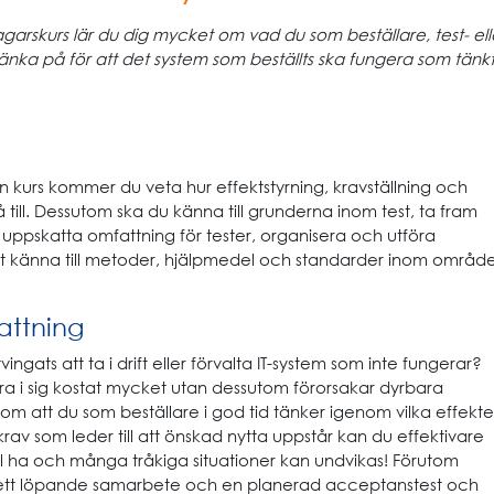
arskurs lär du dig mycket om vad du som beställare, test- ell
änka på för att det system som beställts ska fungera som tänk
kurs kommer du veta hur effektstyrning, kravställning och
till. Dessutom ska du känna till grunderna inom test, ta fram
 uppskatta omfattning för tester, organisera och utföra
 känna till metoder, hjälpmedel och standarder inom område
ttning
tvingats att ta i drift eller förvalta IT-system som inte fungerar?
ra i sig kostat mycket utan dessutom förorsakar dyrbara
nom att du som beställare i god tid tänker igenom vilka effekte
 krav som leder till att önskad nytta uppstår kan du effektivare
ll ha och många tråkiga situationer kan undvikas! Förutom
s ett löpande samarbete och en planerad acceptanstest och