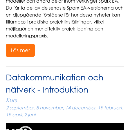
modeller och andra delar inom verktyget Sparx EA.
Du får ta del av de senaste Sparx EA-versionerna och
en djupgående förståelse för hur dessa nyheter kan
tillämpas i praktiska projektinställningar, vilket
möjliggör en mer effektiv projektledning och
modelleringspraxis.
Läs mer
Datakommunikation och
nätverk - Introduktion
Kurs
2 september, 5 november, 14 december, 19 februari,
19 april, 2 juni