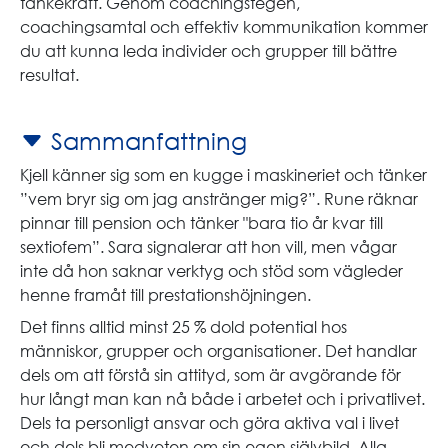
tankekraft. Genom coachingstegen,
coachingsamtal och effektiv kommunikation kommer
du att kunna leda individer och grupper till bättre
resultat.
Sammanfattning
Kjell känner sig som en kugge i maskineriet och tänker
”vem bryr sig om jag anstränger mig?”. Rune räknar
pinnar till pension och tänker "bara tio år kvar till
sextiofem”. Sara signalerar att hon vill, men vågar
inte då hon saknar verktyg och stöd som vägleder
henne framåt till prestationshöjningen.
Det finns alltid minst 25 % dold potential hos
människor, grupper och organisationer. Det handlar
dels om att förstå sin attityd, som är avgörande för
hur långt man kan nå både i arbetet och i privatlivet.
Dels ta personligt ansvar och göra aktiva val i livet
och dels bli medveten om sin egen självbild. Alla