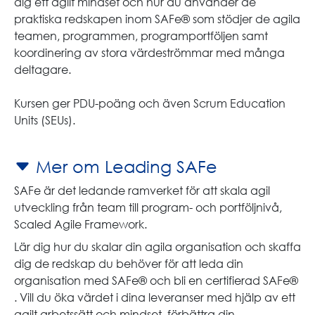
dig ett agilt mindset och hur du använder de
praktiska redskapen inom SAFe® som stödjer de agila
teamen, programmen, programportföljen samt
koordinering av stora värdeströmmar med många
deltagare.
Kursen ger PDU-poäng och även Scrum Education
Units (SEUs).
Mer om Leading SAFe
SAFe är det ledande ramverket för att skala agil
utveckling från team till program- och portföljnivå,
Scaled Agile Framework.
Lär dig hur du skalar din agila organisation och skaffa
dig de redskap du behöver för att leda din
organisation med SAFe® och bli en certifierad SAFe®
. Vill du öka värdet i dina leveranser med hjälp av ett
agilt arbetssätt och mindset, förbättra din