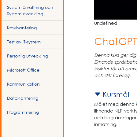
Systemförvaltning och
Systemutveckling
undefined
Kravhantering
ChatGPT 
Test av IT-system
Denna kurs ger dig
Personlig utveckling
liknande språkbeha
insikter för att om
Microsoft Office
och ditt företag.
Kommunikation
Kursmål
Datahantering
Målet med denna ku
liknande NLP-verkty
Programmering
och begränsningar 
inmatning.