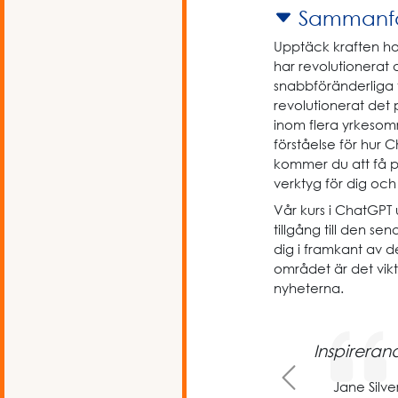
Sammanfa
Upptäck kraften ho
har revolutionerat
snabbföränderliga 
revolutionerat det
inom flera yrkesomr
förståelse för hur
kommer du att få p
verktyg för dig och 
Vår kurs i ChatGPT u
tillgång till den se
dig i framkant av
området är det vik
nyheterna.
Inspireran
Previous
Jane Silve