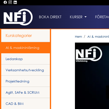
BOKA DIREKT
KURSER
FÖRETA
Kurskategorier
Hem
AI & maskinin
AI & maskininlärning
Ledarskap
Verksamhetsutveckling
Projektledning
Agilt, SAFe & SCRUM
CAD & BIM