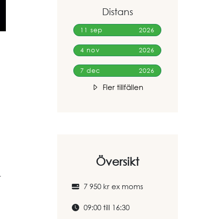
Distans
11 sep
2026
4 nov
2026
7 dec
2026
Fler tillfällen
Översikt
r
7 950 kr ex moms
09:00 till 16:30