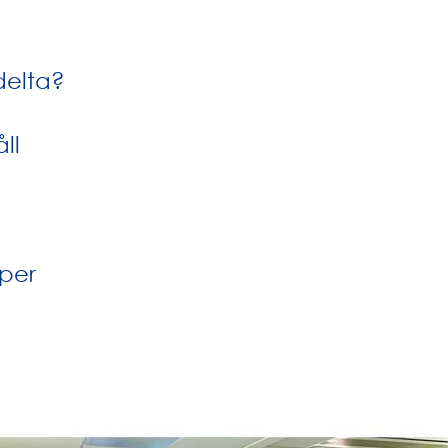
delta?
ll
per