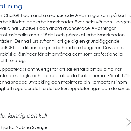
ttning
s ChatGPT och andra avancerade AI-lösningar som på kort ti
 arbetsflöden och arbetsmarknader över hela världen. I dagen
värld har ChatGPT och andra avancerade AI-lösningar
 professionella arbetsflödet och påverkat arbetsmarknaden
åden. Denna kurs syftar till att ge dig en grundläggande
 ChatGPT och liknande språkbehandlare fungerar. Dessutom
raktiska lösningar för att använda dem som professionella
ditt företag.
ppdateras kontinuerligt för att säkerställa att du alltid har
naste teknologin och de mest aktuella funktionerna. För att håll
 denna snabba utveckling och maximera din kompetens inom
tigt att regelbundet ta del av kursuppdateringar och de senas
de, kunnig och kul!
Next
rhjärta, Nobina Sverige