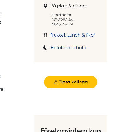
På plats & distans
Stockholm
d
NFI Utbildning
s
Götgatan 14
Frukost, Lunch & fika*
Hotellsamarbete
a
Tipsa kollega
te
Företagsintern kurs