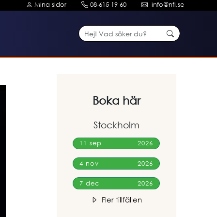
Mina sidor
08-615 19 60
info@nfi.se
Boka här
Stockholm
11 sep
2026
4 nov
2026
7 dec
2026
Fler tillfällen