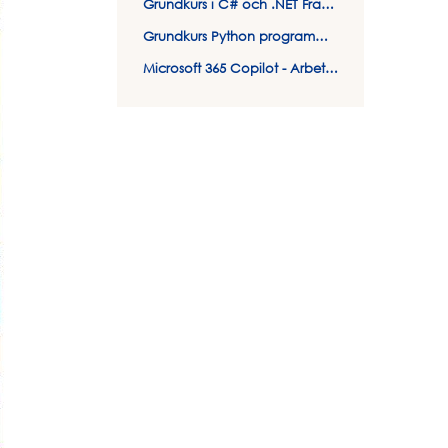
Grundkurs i C# och .NET Framework
Grundkurs Python programmering
Microsoft 365 Copilot - Arbeta smartare och effektivare med AI