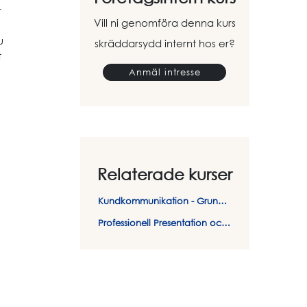
r
Vill ni genomföra denna kurs
u
skräddarsydd internt hos er?
t
Anmäl intresse
Relaterade kurser
Kundkommunikation - Grundkurs
Professionell Presentation och Retorik