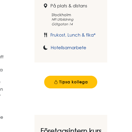
På plats & distans
Stockholm
NFI Utbildning
Götgatan 14
Frukost, Lunch & fika*
Hotellsamarbete
tt
ka
Tipsa kollega
t
ån
r
de
Företagsintern kurs