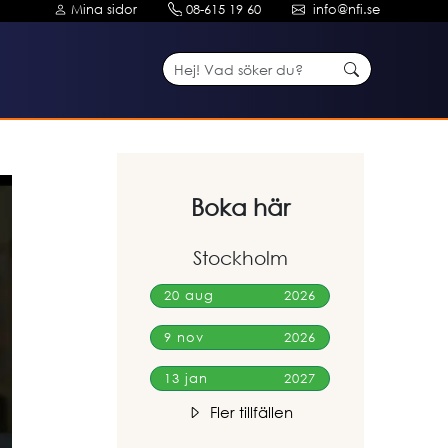
Mina sidor
08-615 19 60
info@nfi.se
Boka här
Stockholm
20 aug
2026
9 nov
2026
13 jan
2027
Fler tillfällen