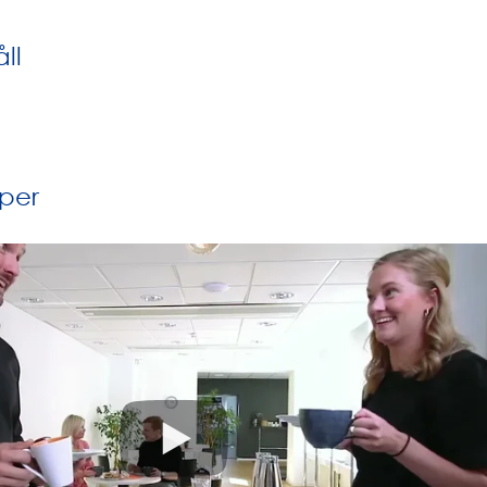
ll
per