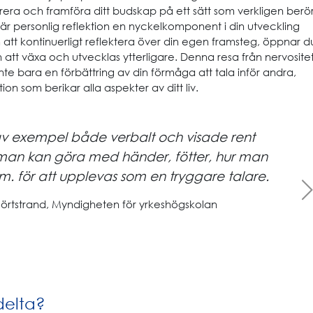
rera och framföra ditt budskap på ett sätt som verkligen berö
n är personlig reflektion en nyckelkomponent i din utveckling
att kontinuerligt reflektera över din egen framsteg, öppnar d
 att växa och utvecklas ytterligare. Denna resa från nervosite
r inte bara en förbättring av din förmåga att tala inför andra,
on som berikar alla aspekter av ditt liv.
av exempel både verbalt och visade rent
r man kan göra med händer, fötter, hur man
m. för att upplevas som en tryggare talare.
Next
örtstrand, Myndigheten för yrkeshögskolan
delta?