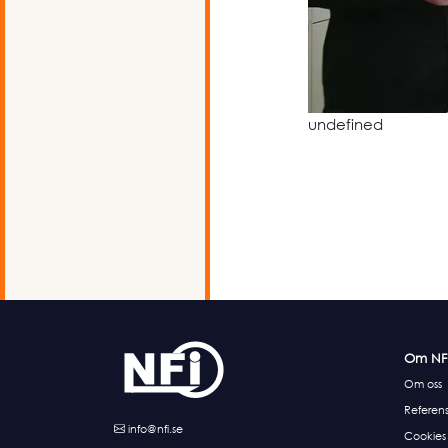
undefined
Om NF
Om oss
Referens
info@nfi.se
Cookies