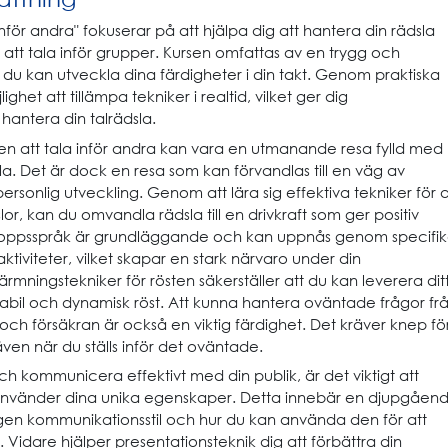
nför andra" fokuserar på att hjälpa dig att hantera din rädsla
r att tala inför grupper. Kursen omfattas av en trygg och
 du kan utveckla dina färdigheter i din takt. Genom praktiska
ghet att tillämpa tekniker i realtid, vilket ger dig
 hantera din talrädsla.
en att tala inför andra kan vara en utmanande resa fylld med
la. Det är dock en resa som kan förvandlas till en väg av
ersonlig utveckling. Genom att lära sig effektiva tekniker för a
or, kan du omvandla rädsla till en drivkraft som ger positiv
t kroppsspråk är grundläggande och kan uppnås genom specifi
ktiviteter, vilket skapar en stark närvaro under din
rmningstekniker för rösten säkerställer att du kan leverera dit
bil och dynamisk röst. Att kunna hantera oväntade frågor fr
ch försäkran är också en viktig färdighet. Det kräver knep fö
även när du ställs inför det oväntade.
h kommunicera effektivt med din publik, är det viktigt att
 använder dina unika egenskaper. Detta innebär en djupgåen
egen kommunikationsstil och hur du kan använda den för att
. Vidare hjälper presentationsteknik dig att förbättra din