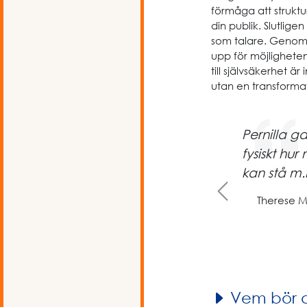
förmåga att struktu
din publik. Slutlige
som talare. Genom 
upp för möjligheten
till självsäkerhet ä
utan en transformati
Pernilla g
fysiskt hu
kan stå m.
Previous
Therese M
Vem bör 