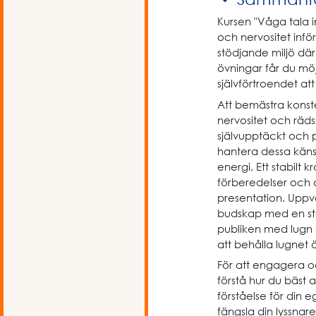
Kursen "Våga tala i
och nervositet infö
stödjande miljö där
övningar får du möjli
självförtroendet att
Att bemästra konst
nervositet och räds
självupptäckt och p
hantera dessa känsl
energi. Ett stabil
förberedelser och a
presentation. Uppvä
budskap med en sta
publiken med lugn o
att behålla lugnet 
För att engagera oc
förstå hur du bäst
förståelse för din 
fängsla din lyssnare