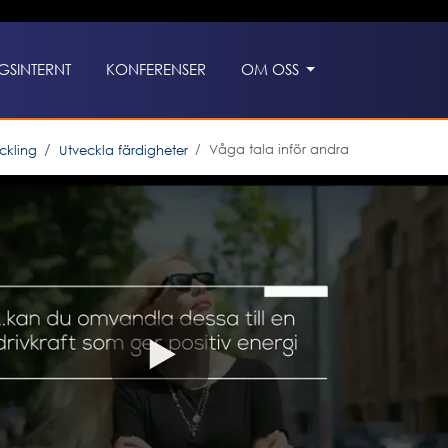
GSINTERNT
KONFERENSER
OM OSS
Våga tala inför andra
ckling
Utveckla färdigheter