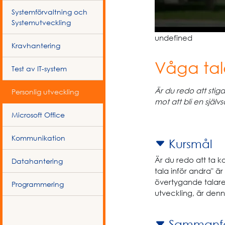
Systemförvaltning och
Systemutveckling
undefined
Kravhantering
Våga tal
Test av IT-system
Är du redo att stiga
Personlig utveckling
mot att bli en själ
Microsoft Office
Kommunikation
Kursmål
Är du redo att ta ko
Datahantering
tala inför andra" är
övertygande talare
Programmering
utveckling, är denna
Sammanfa