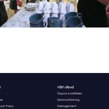
I
Vårt utbud
Öppna kurstillfällen
er
Distansutbildning
 och Policy
Företagsinternt