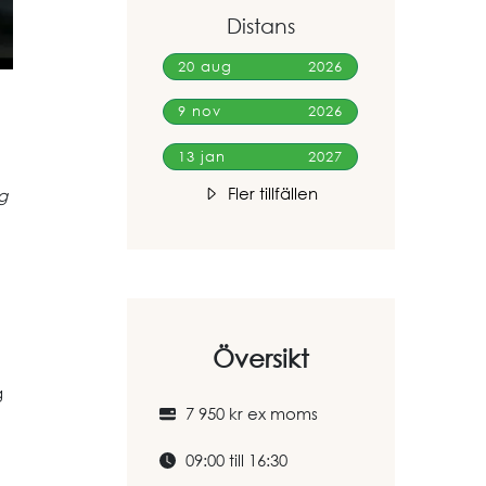
Distans
20 aug
2026
9 nov
2026
13 jan
2027
Fler tillfällen
g
Översikt
g
7 950 kr ex moms
09:00 till 16:30