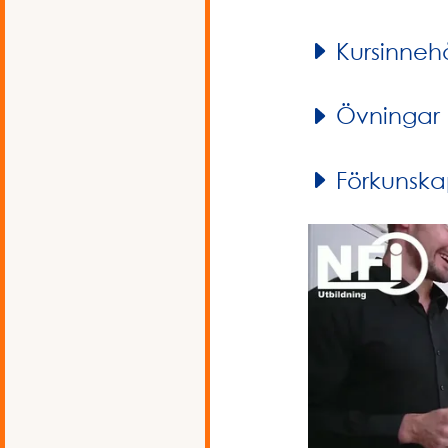
Kursinnehå
Övningar
Förkunska