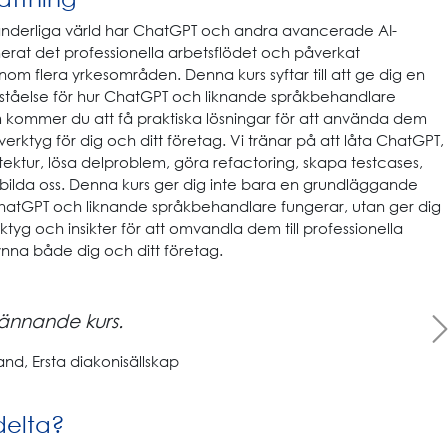
nderliga värld har ChatGPT och andra avancerade AI-
nerat det professionella arbetsflödet och påverkat
m flera yrkesområden. Denna kurs syftar till att ge dig en
tåelse för hur ChatGPT och liknande språkbehandlare
 kommer du att få praktiska lösningar för att använda dem
verktyg för dig och ditt företag. Vi tränar på att låta ChatGPT,
ektur, lösa delproblem, göra refactoring, skapa testcases,
tbilda oss. Denna kurs ger dig inte bara en grundläggande
 ChatGPT och liknande språkbehandlare fungerar, utan ger dig
ktyg och insikter för att omvandla dem till professionella
nna både dig och ditt företag.
Next
ännande kurs.
nd, Ersta diakonisällskap
delta?