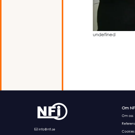
undefined
Om NF
Om oss
Referens
info@nfi.se
Cookies