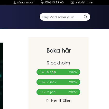
Mina sidor
08-615 19 60
info@nfi.se
Boka här
Stockholm
14-15 sep
2026
16-17 nov
2026
11-12 jan
2027
Fler tillfällen