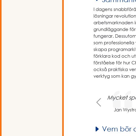
I dagens snabbförä
lösningar revolutio
arbetsmarknaden ino
grundläggande förs
fungerar. Dessutom
som professionella 
skapa programarkit
förklara kod och u
förståelse för hur
också praktiska ver
verktyg som kan gy
Previous
Mycket sp
Jan Wystra
Vem bör 