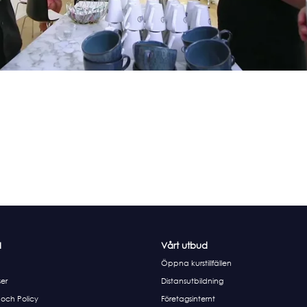
I
Vårt utbud
Öppna kurstillfällen
er
Distansutbildning
 och Policy
Företagsinternt