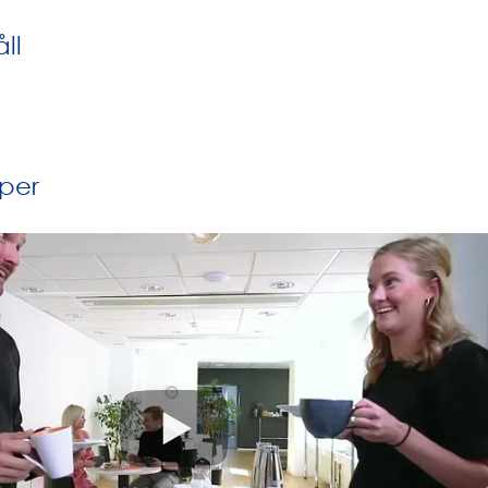
ll
per