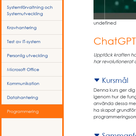
Systemförvaltning och
Systemutveckling
undefined
Kravhantering
ChatGPT
Test av IT-system
Upptäck kraften ho
Personlig utveckling
har revolutionerat
Microsoft Office
Kursmål
Kommunikation
Denna kurs ger dig 
igenom hur de funge
Datahantering
använda dessa med 
ha skapat grundförs
Programmering
programmeringsom
Sammanfa