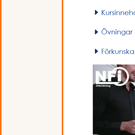
Kursinnehå
Övningar
Förkunska