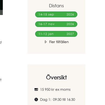
Distans
14-15 sep
2026
16-17 nov
2026
11-12 jan
2027
Fler tillfällen
d
Översikt
t
15 950 kr ex moms
Dag 1: 09:30 till 16:30