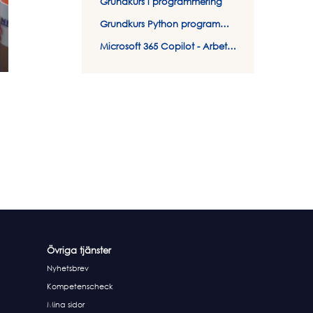
Grundkurs i programmering
Grundkurs Python programmering
Microsoft 365 Copilot - Arbeta smartare och effektivare med AI
Övriga tjänster
Nyhetsbrev
Kompetenscheck
Mina sidor