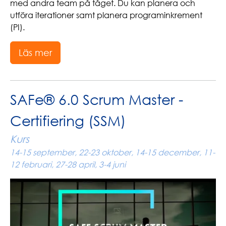
med andra team på tåget. Du kan planera och
utföra iterationer samt planera programinkrement
(PI).
Läs mer
SAFe® 6.0 Scrum Master -
Certifiering (SSM)
Kurs
14-15 september, 22-23 oktober, 14-15 december, 11-
12 februari, 27-28 april, 3-4 juni