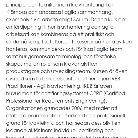
principer och tekniker inom kravhantering kan
tillämpas och anpassas i agila sammanhang,
exempelvis vid arbete enligt Scrum. Denna kurs ger
en fördjupning till hur kravhantering och agila
arbetssätt kan kombineras på ett praktiskt och
ändamålsenligt sätt. Kursen fokuserar på hur krav kan
hanteras, kommuniceras och förfinas i agila team,
samt hur gemensam terminologi och förståelse
skapas mellan roller som kravanalytiker,
produktägare och utvecklingsteam. Kursen är även
avsedd som förberedelse inför certifieringen IREB
Practitioner - Agil kravhantering. IREB är även
huvudman för certifieringssystemet CPRE (Certified
Professional for Requirements Engineering).
Organisationen grundades 2006 med målet att
etablera en internationellt erkänd och professionell
grund för kravteknik, och har sedan dess blivit en
ledande aktör inom individuell certifiering och
kompetensutveckling inom området kravhantering.