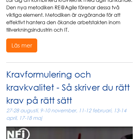
Lär dig att kombinera kravteknik med agilt tänkande.
Den nya metodiken RE@Agile förenar dessa två
viktiga element. Metodiken är avgörande för att
effektivt hantera den ökande arbetstakten inom
tillverkningsindustrin och IT.
Läs mer
Kravformulering och
kravkvalitet - Så skriver du rätt
krav på rätt sätt
27-28 augusti, 9-10 november, 11-12 februari, 13-14
april, 17-18 maj