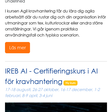
undefined
I kursen Agil kravhantering får du lära dig agila
arbetssätt där du rustar dig och din organisation inför
utmaningar som tex. kulturkrockar eller andra större
omställningar. Vi går igenom praktiska
användningsfall och typiska scenarion.
Läs mer
IREB AI - Certifieringskurs i AI
för kravhantering
Ny kurs
17-18 augusti, 26-27 oktober, 16-17 december, 1-2
februari, 8-9 april, 3-4 juni