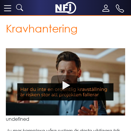
Kravhantering
undefined
Ju mer komplexa våra system är desto viktigare blir