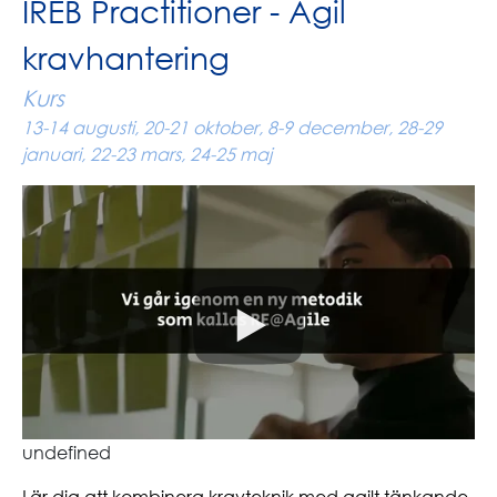
IREB Practitioner - Agil
kravhantering
Kurs
13-14 augusti, 20-21 oktober, 8-9 december, 28-29
januari, 22-23 mars, 24-25 maj
undefined