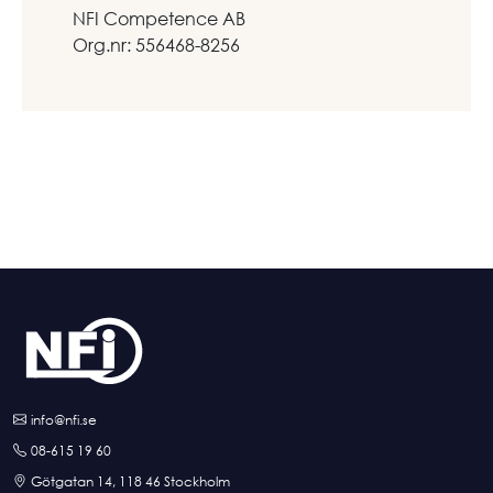
NFI Competence AB
Org.nr: 556468-8256
info@nfi.se
08-615 19 60
Götgatan 14, 118 46 Stockholm