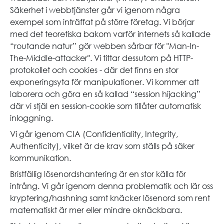
Säkerhet i webbtjänster går vi igenom några
exempel som inträffat på större företag. Vi börjar
med det teoretiska bakom varför internets så kallade
“routande natur” gör webben sårbar för "Man-In-
The-Middle-attacker". Vi tittar dessutom på HTTP-
protokollet och cookies - där det finns en stor
exponeringsyta för manipulationer. Vi kommer att
laborera och göra en så kallad “session hijacking”
där vi stjäl en session-cookie som tillåter automatisk
inloggning.
Vi går igenom CIA (Confidentiality, Integrity,
Authenticity), vilket är de krav som ställs på säker
kommunikation.
Bristfällig lösenordshantering är en stor källa för
intrång. Vi går igenom denna problematik och lär oss
kryptering/hashning samt knäcker lösenord som rent
matematiskt är mer eller mindre oknäckbara.