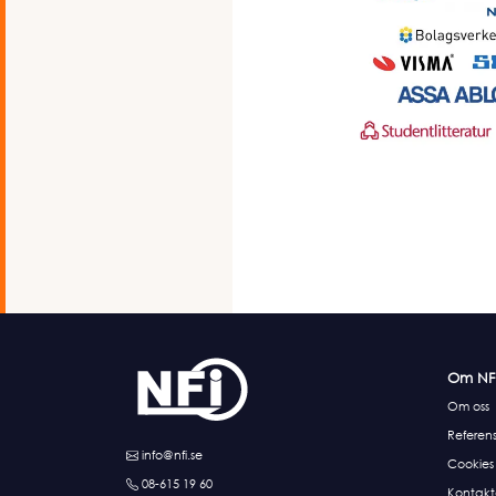
Om NF
Om oss
Referens
info@nfi.se
Cookies
08-615 19 60
Kontakt