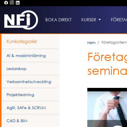
BOKA DIREKT
KURSER
FÖRETA
Kurskategorier
Företagsintern
Hem
Företa
AI & maskininlärning
semina
Ledarskap
Verksamhetsutveckling
Projektledning
Agilt, SAFe & SCRUM
CAD & BIM