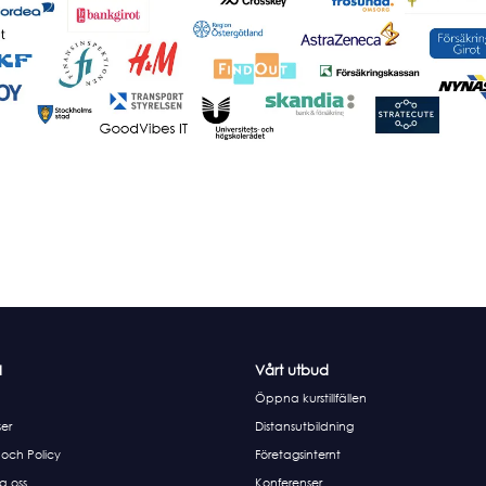
I
Vårt utbud
Öppna kurstillfällen
er
Distansutbildning
 och Policy
Företagsinternt
a oss
Konferenser