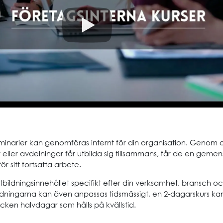
minarier kan genomföras internt för din organisation. Genom a
eller avdelningar får utbilda sig tillsammans, får de en geme
r sitt fortsatta arbete.
tbildningsinnehållet specifikt efter din verksamhet, bransch o
ildningarna kan även anpassas tidsmässigt, en 2-dagarskurs kan
tycken halvdagar som hålls på kvällstid.