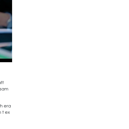
tt
nsam
ch era
 t ex