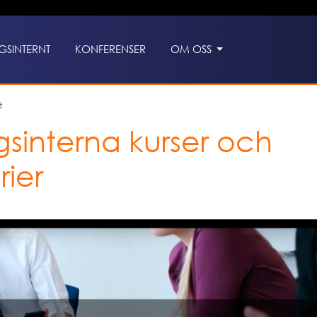
GSINTERNT
KONFERENSER
OM OSS
t
gsinterna kurser och
rier