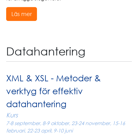
Läs mer
Datahantering
XML & XSL - Metoder &
verktyg för effektiv
datahantering
Kurs
7-8 september, 8-9 oktober, 23-24 november, 15-16
februari, 22-23 april, 9-10 juni