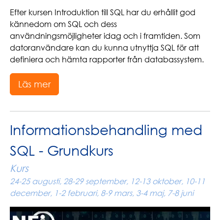
Efter kursen Introduktion till SQL har du erhållit god
kännedom om SQL och dess
användningsmöjligheter idag och i framtiden. Som
datoranvändare kan du kunna utnyttja SQL för att
definiera och hämta rapporter från databassystem.
Läs mer
Informationsbehandling med
SQL - Grundkurs
Kurs
24-25 augusti, 28-29 september, 12-13 oktober, 10-11
december, 1-2 februari, 8-9 mars, 3-4 maj, 7-8 juni