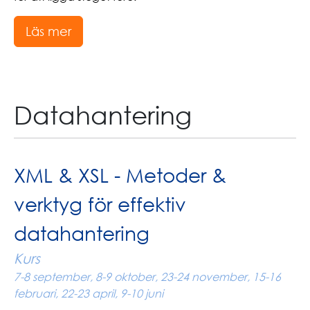
Läs mer
Datahantering
XML & XSL - Metoder &
verktyg för effektiv
datahantering
Kurs
7-8 september, 8-9 oktober, 23-24 november, 15-16
februari, 22-23 april, 9-10 juni