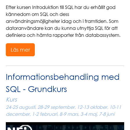
Efter kursen Introduktion till SQL har du erhållit god
kännedom om SQL och dess
användningsmöjligheter idag och i framtiden. Som
datoranvändare kan du kunna utnyttja SQL för att
definiera och hämta rapporter från databassystem.
Läs mer
Informationsbehandling med
SQL - Grundkurs
Kurs
24-25 augusti, 28-29 september, 12-13 oktober, 10-11
december, 1-2 februari, 8-9 mars, 3-4 maj, 7-8 juni