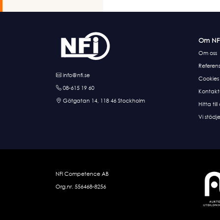
Om NF
Om oss
Referens
info@nfi.se
Cookies
08-615 19 60
Kontakt
Götgatan 14, 118 46 Stockholm
Hitta till
Vi stödje
NFI Competence AB
Org.nr. 556468-8256