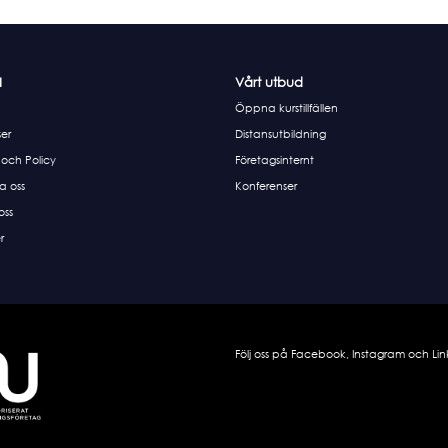
I
Vårt utbud
Öppna kurstillfällen
er
Distansutbildning
 och Policy
Företagsinternt
a oss
Konferenser
 oss
r
Följ oss på Facebook, Instagram och Lin