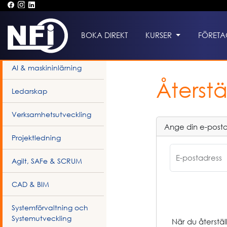
BOKA DIREKT
KURSER
FÖRETA
Kurskategorier
AI & maskininlärning
Återstä
Ledarskap
Verksamhetsutveckling
Ange din e-posta
Projektledning
E-postadress
Agilt, SAFe & SCRUM
CAD & BIM
Systemförvaltning och
Systemutveckling
När du återstäl