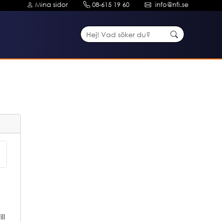
Mina sidor
08-615 19 60
info@nfi.se
ll