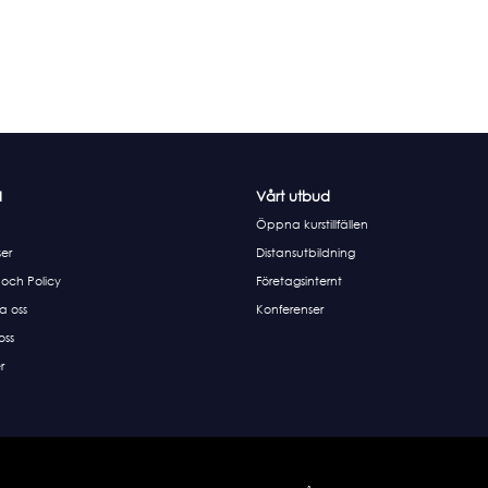
I
Vårt utbud
Öppna kurstillfällen
er
Distansutbildning
 och Policy
Företagsinternt
a oss
Konferenser
 oss
r