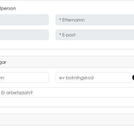
tperson
gar