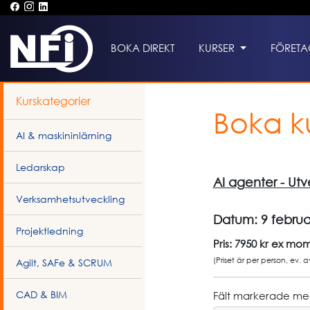
BOKA DIREKT
KURSER
FÖRETA
Kurskategorier
Boka k
AI & maskininlärning
Ledarskap
AI agenter - Ut
Verksamhetsutveckling
Datum:
9 februa
Projektledning
Pris: 7950 kr ex mo
(Priset är per person, ev. 
Agilt, SAFe & SCRUM
CAD & BIM
Fält markerade med