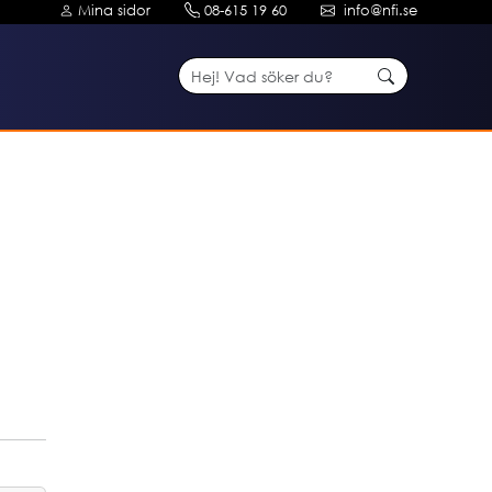
Mina sidor
08-615 19 60
info@nfi.se