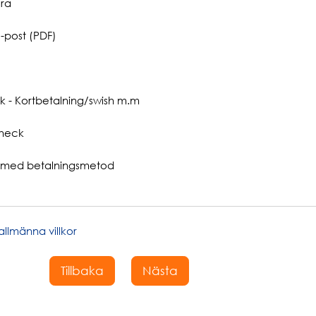
ra
-post (PDF)
k - Kortbetalning/swish m.m
heck
med betalningsmetod
allmänna villkor
Tillbaka