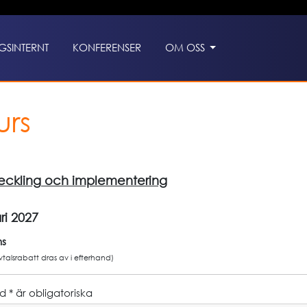
GSINTERNT
KONFERENSER
OM OSS
urs
veckling och implementering
ri 2027
ms
avtalsrabatt dras av i efterhand)
 * är obligatoriska