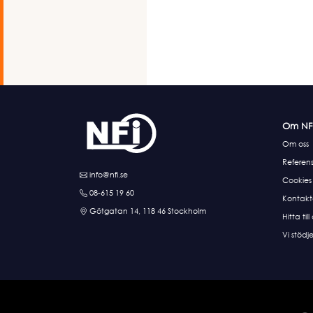
Om NF
Om oss
Referens
info@nfi.se
Cookies
08-615 19 60
Kontakt
Götgatan 14, 118 46 Stockholm
Hitta till
Vi stödje