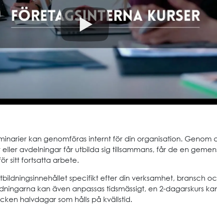
minarier kan genomföras internt för din organisation. Genom a
eller avdelningar får utbilda sig tillsammans, får de en geme
r sitt fortsatta arbete.
tbildningsinnehållet specifikt efter din verksamhet, bransch o
ildningarna kan även anpassas tidsmässigt, en 2-dagarskurs kan
tycken halvdagar som hålls på kvällstid.