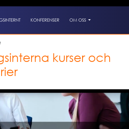
GSINTERNT
KONFERENSER
OM OSS
t
gsinterna kurser och
rier