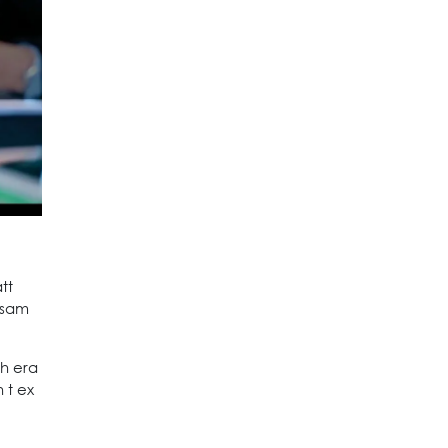
tt
nsam
ch era
 t ex