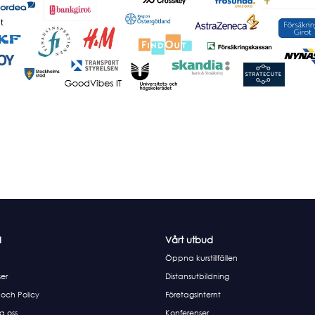
I
Vårt utbud
Öppna kurstillfällen
er
Distansutbildning
 och Policy
Företagsinternt
a oss
Konferenser