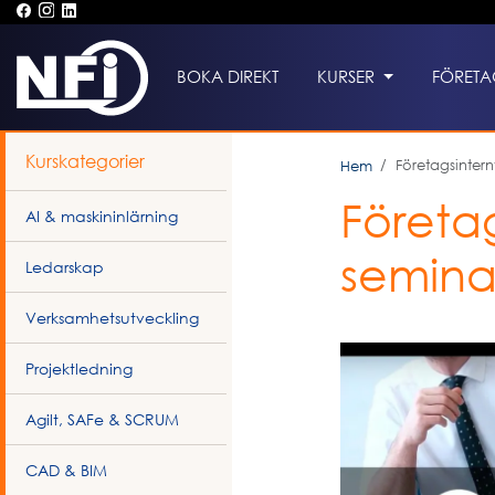
BOKA DIREKT
KURSER
FÖRETA
Kurskategorier
Företagsintern
Hem
Företa
AI & maskininlärning
semina
Ledarskap
Verksamhetsutveckling
Projektledning
Agilt, SAFe & SCRUM
CAD & BIM