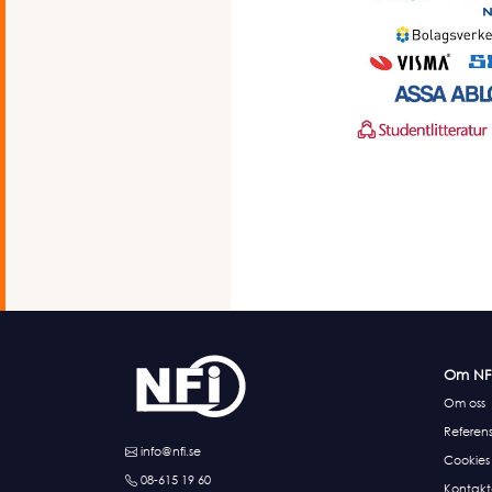
Om NF
Om oss
Referens
info@nfi.se
Cookies
08-615 19 60
Kontakt