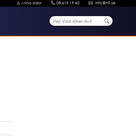
Mina sidor
08-615 19 60
info@nfi.se