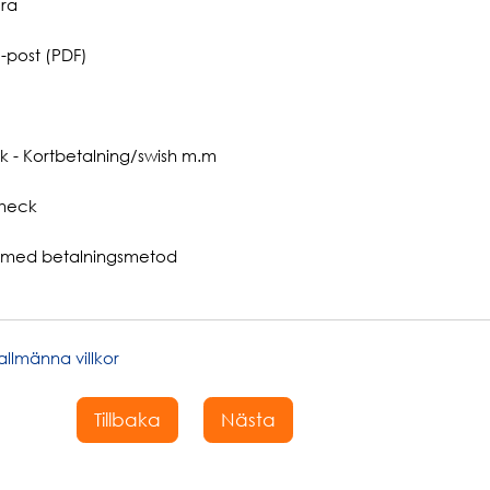
ra
-post (PDF)
k - Kortbetalning/swish m.m
heck
med betalningsmetod
allmänna villkor
Tillbaka