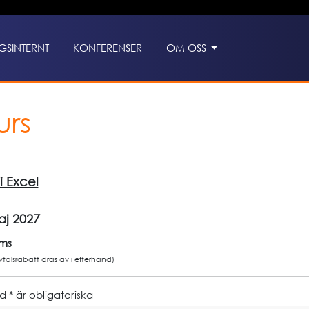
GSINTERNT
KONFERENSER
OM OSS
urs
 Excel
aj 2027
oms
avtalsrabatt dras av i efterhand)
 * är obligatoriska