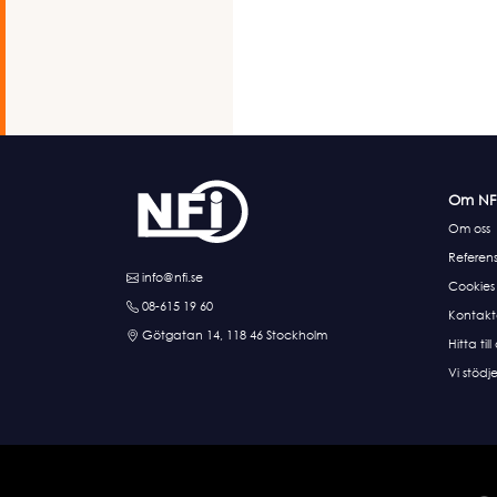
Om NF
Om oss
Referens
info@nfi.se
Cookies
08-615 19 60
Kontakt
Götgatan 14, 118 46 Stockholm
Hitta till
Vi stödje