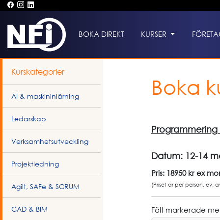
BOKA DIREKT
KURSER
FÖRETA
Kurskategorier
Boka k
AI & maskininlärning
Ledarskap
Programmering i
Verksamhetsutveckling
Datum:
12-14 m
Projektledning
Pris: 18950 kr ex m
(Priset är per person, ev. 
Agilt, SAFe & SCRUM
CAD & BIM
Fält markerade med