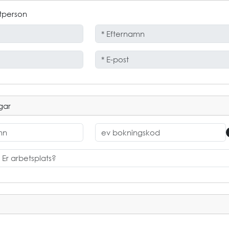
tperson
gar