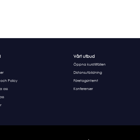
I
Vårt utbud
Öppna kurstillfällen
er
Distansutbildning
 och Policy
Företagsinternt
a oss
Konferenser
 oss
r